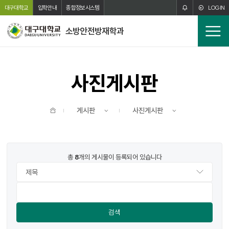
주메뉴 바로가기
본문 바로가기
대구대학교
입학안내
종합정보시스템
LOGIN
소방안전방재학과
전
체
메
뉴
사진게시판
홈
게시판
사진게시판
총
8
개의 게시물이 등록되어 있습니다
검색